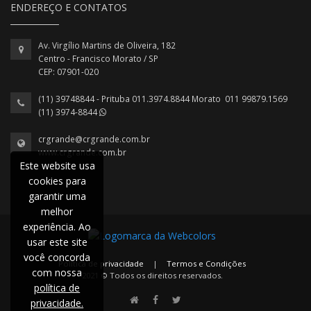
ENDEREÇO E CONTATOS
Av. Virgílio Martins de Oliveira, 182
Centro - Francisco Morato / SP
CEP: 07901-020
(11) 39748844 - Prituba 011.3974.8844 Morato 011 99879.1569
(11) 3974-8844
crgrande@crgrande.com.br
www.crgrande.com.br
Este website usa
cookies para
garantir uma
melhor
experiência. Ao
usar este site
você concorda
Política de privacidade
|
Termos e Condições
com nossa
2021 © Todos os direitos reservados.
política de
privacidade.