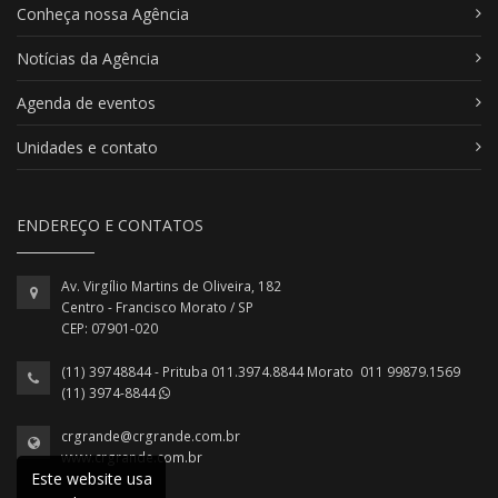
Conheça nossa Agência
Notícias da Agência
Agenda de eventos
Unidades e contato
ENDEREÇO E CONTATOS
Av. Virgílio Martins de Oliveira, 182
Centro - Francisco Morato / SP
CEP: 07901-020
(11) 39748844 - Prituba 011.3974.8844 Morato 011 99879.1569
(11) 3974-8844
crgrande@crgrande.com.br
www.crgrande.com.br
Este website usa