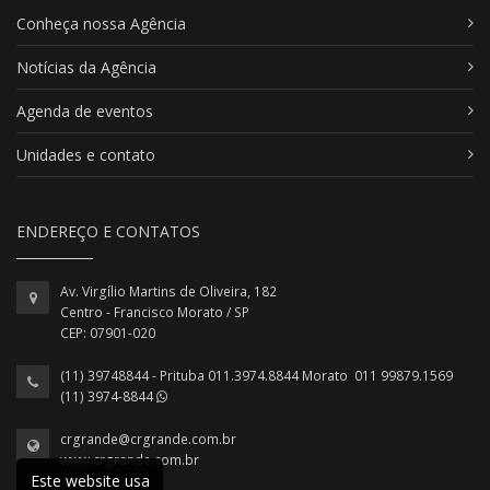
Conheça nossa Agência
Notícias da Agência
Agenda de eventos
Unidades e contato
ENDEREÇO E CONTATOS
Av. Virgílio Martins de Oliveira, 182
Centro - Francisco Morato / SP
CEP: 07901-020
(11) 39748844 - Prituba 011.3974.8844 Morato 011 99879.1569
(11) 3974-8844
crgrande@crgrande.com.br
www.crgrande.com.br
Este website usa