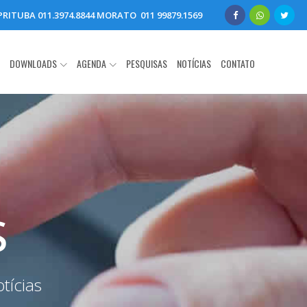
- PRITUBA 011.3974.8844 MORATO 011 99879.1569
DOWNLOADS
AGENDA
PESQUISAS
NOTÍCIAS
CONTATO
s
tícias