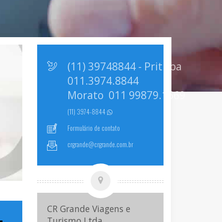
(11) 39748844 - Prituba
011.3974.8844
Morato 011 99879.1569
(11) 3974-8844
Formulário de contato
crgrande@crgrande.com.br
CR Grande Viagens e
Turismo Ltda