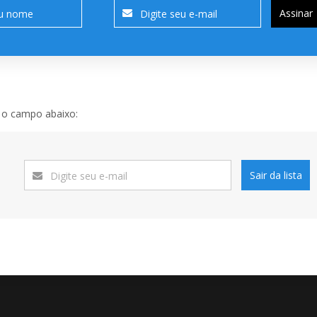
Assinar
e o campo abaixo:
Sair da lista