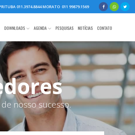
- PRITUBA 011.3974.8844 MORATO 011 99879.1569
DOWNLOADS
AGENDA
PESQUISAS
NOTÍCIAS
CONTATO
edores
 de nosso sucesso.