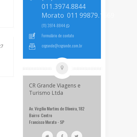
011.3974.8844
Morato 011 99879.1569
(11) 3974-8844
Formulário de contato
crgrande@crgrande.com.br
27
CR Grande Viagens e
Turismo Ltda
Av. Virgílio Martins de Oliveira, 182
Bairro: Centro
Francisco Morato - SP