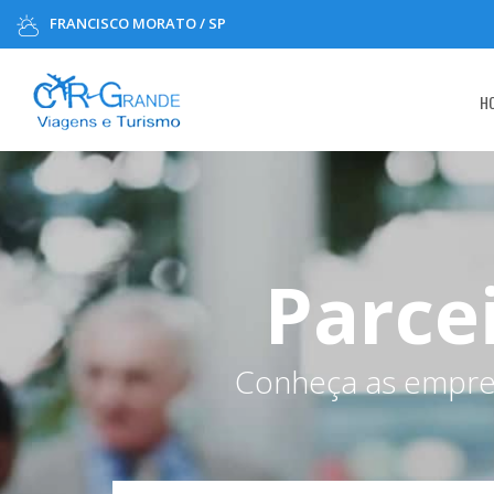
FRANCISCO MORATO / SP
H
Parce
Conheça as empres