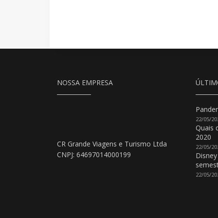
NOSSA EMPRESA
ÚLTIM
Pandem
22/05/20
Quais 
2020
CR Grande Viagens e Turismo Ltda
22/05/20
CNPJ: 64697014000199
Disney
semest
22/05/20