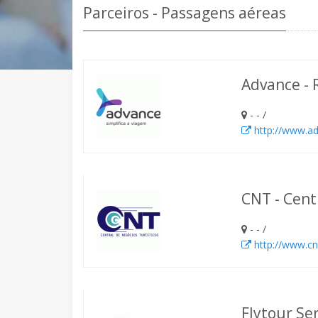
Parceiros - Passagens aéreas
Advance - 
- - /
http://www.ad
CNT - Cent
- - /
http://www.cn
Flytour Se