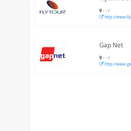
- - /
http://www.fl
Gap Net
- - /
http://www.ga