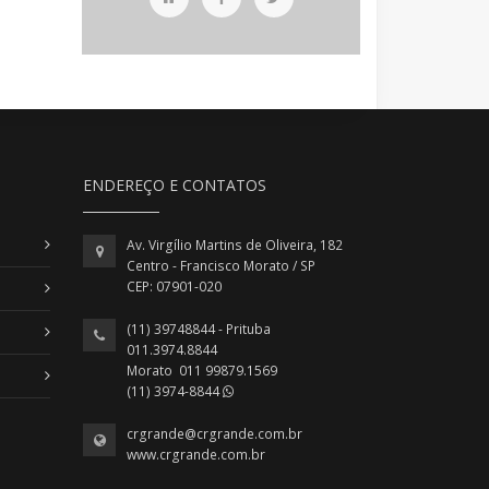
ENDEREÇO E CONTATOS
Av. Virgílio Martins de Oliveira, 182
Centro - Francisco Morato / SP
CEP: 07901-020
(11) 39748844 - Prituba
011.3974.8844
Morato 011 99879.1569
(11) 3974-8844
crgrande@crgrande.com.br
www.crgrande.com.br