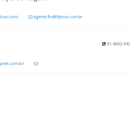
ytour.com/
agente.ftv@flytour.com.br
31-4002-04
pnet.com.br/