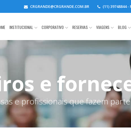
CRGRANDE@CRGRANDE.COM.BR
(11) 39748844 
OME
INSTITUCIONAL
CORPORATIVO
RESERVAS
VIAGENS
BLOG
iros e fornec
as e profissionais que fazem parte